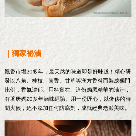
｜獨家祕滷
飄香市場20多年，最天然的味道即是好味道！精心研
發以八角、桂枝、茴香、甘草等漢方香料而製成獨門
比例，香氣濃郁、用料實在。這份黝黑精華的滷汁，
有著唐媽20多年滷味經驗。用一份匠心，以奢侈的時
間火候，絕不添加任何防腐劑，成就經典老派美味。