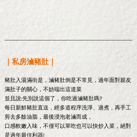
｜私房滷豬肚
｜
豬肚入湯滿街是，滷豬肚倒是不常見，過年面對親友
滿肚子的關心，不妨端出這道菜
並且說:先別說這個了，你吃過滷豬肚嗎?
每日新鮮豬肚直送，經多道程序洗淨、過煮，再手工
剪去多餘油脂，最後浸泡老滷而成，
口感軟嫩入味，不僅可以單吃也可以快炒入菜，絕對
是過年最佳利器!