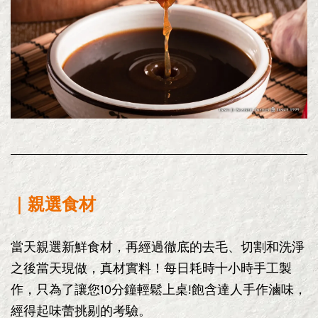
｜
親選食材
當天親選新鮮食材，再經過徹底的去毛、切割和洗淨
之後當天現做，真材實料！每日耗時十小時手工製
作，只為了讓您10分鐘輕鬆上桌!飽含達人手作滷味，
經得起味蕾挑剔的考驗。