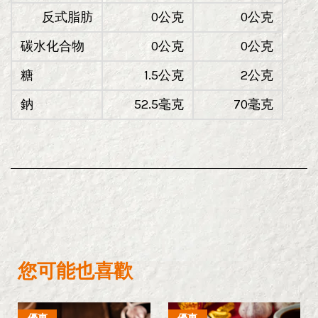
反式脂肪
0公克
0公克
碳水化合物
0公克
0公克
糖
1.5公克
2公克
鈉
52.5毫克
70毫克
您可能也喜歡