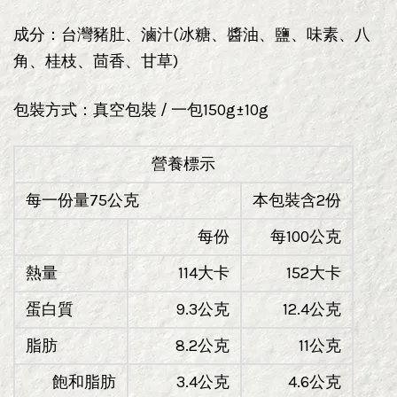
成分：台灣豬肚、滷汁(冰糖、醬油、鹽、味素、八
角、桂枝、茴香、甘草)
包裝方式：真空包裝 / 一包150g±10g
營養標示
每一份量75公克
本包裝含2份
每份
每100公克
熱量
114大卡
152大卡
蛋白質
9.3公克
12.4公克
脂肪
8.2公克
11公克
飽和脂肪
3.4公克
4.6公克