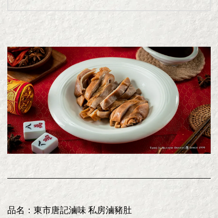
品名：東市唐記滷味 私房滷豬肚