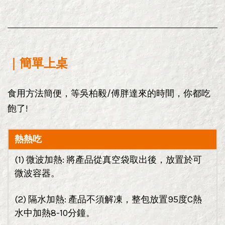
｜
簡單上桌
食用方法簡便，等吳柏毅/傅胖達來的時間，你都吃
飽了!
熱熱吃
(1) 微波加熱: 將產品從真空袋取出後，放置於可
微波容器。
(2) 隔水加熱: 產品不須解凍，整包放置95度C熱
水中加熱8-10分鐘。